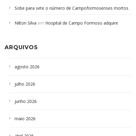
Sobe para sete o número de Campoformosenses mortos
em desabamento em São Paulo - Revista da Bahia
em
Nilton Silva
em
Hospital de Campo Formoso adquire
Campoformosenses que morreram em desabamentos são
aparelho para fazer exames de tomografia
sepultados em SP
ARQUIVOS
agosto 2026
julho 2026
junho 2026
maio 2026
abril 2026