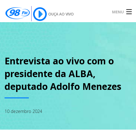
MENU
OUÇA AO VIVO
INÍCIO
SOBRE
Entrevista ao vivo com o
presidente da ALBA,
NOTÍCIAS
deputado Adolfo Menezes
PODCAST
10 dezembro 2024
GALERIA