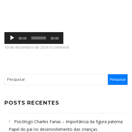
ABRANGÊNCIA
Tocador
CONTATO
00:00
00:00
de
áudio
10 de dezembro de 2024 0 comment
POSTS RECENTES
Psicólogo Charles Farias – Importância da figura paterna
Papel do pai no desenvolvimento das crianças.