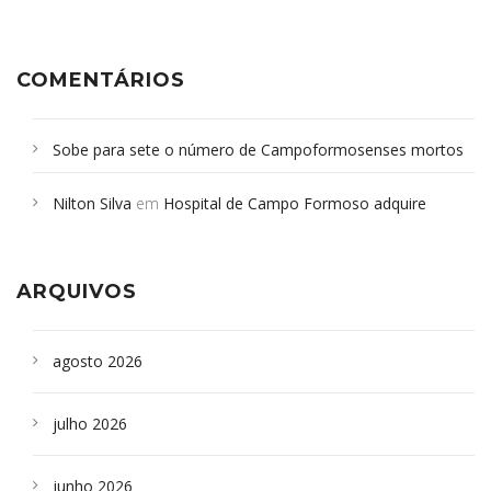
COMENTÁRIOS
Sobe para sete o número de Campoformosenses mortos
em desabamento em São Paulo - Revista da Bahia
em
Nilton Silva
em
Hospital de Campo Formoso adquire
Campoformosenses que morreram em desabamentos são
aparelho para fazer exames de tomografia
sepultados em SP
ARQUIVOS
agosto 2026
julho 2026
junho 2026