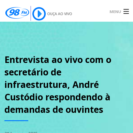
MENU
OUÇA AO VIVO
INÍCIO
SOBRE
Entrevista ao vivo com o
secretário de
NOTÍCIAS
infraestrutura, André
Custódio respondendo à
PODCAST
demandas de ouvintes
GALERIA