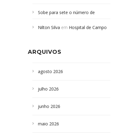
Sobe para sete o número de
Campoformosenses mortos em
Nilton Silva
em
Hospital de Campo
desabamento em São Paulo - Revista
Formoso adquire aparelho para fazer
da Bahia
em
Campoformosenses que
exames de tomografia
morreram em desabamentos são
ARQUIVOS
sepultados em SP
agosto 2026
julho 2026
junho 2026
maio 2026