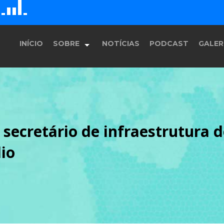
G
E
F
D
H
INÍCIO
SOBRE
NOTÍCIAS
PODCAST
GALER
História
 secretário de infraestrutura 
Equipe
io
Programação