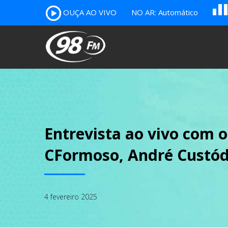
OUÇA AO VIVO
NO AR: Automático
B
c
A
Entrevista ao vivo com o
CFormoso, André Custód
4 fevereiro 2025