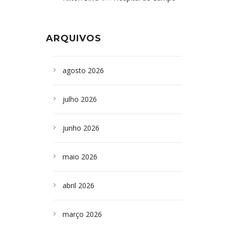
Formoso adquire aparelho para fazer
da Bahia
em
Campoformosenses que
exames de tomografia
morreram em desabamentos são
ARQUIVOS
sepultados em SP
agosto 2026
julho 2026
junho 2026
maio 2026
abril 2026
março 2026