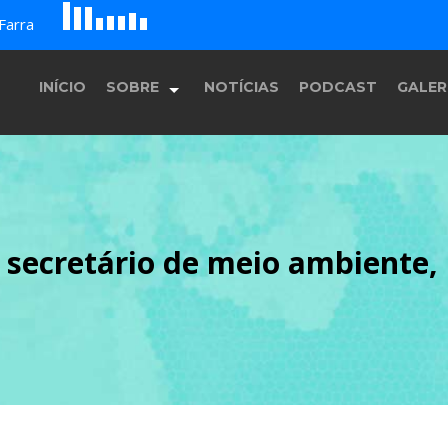
A
G
B
c
Farra
D
H
E
F
INÍCIO
SOBRE
NOTÍCIAS
PODCAST
GALER
História
o secretário de meio ambiente
Equipe
Programação