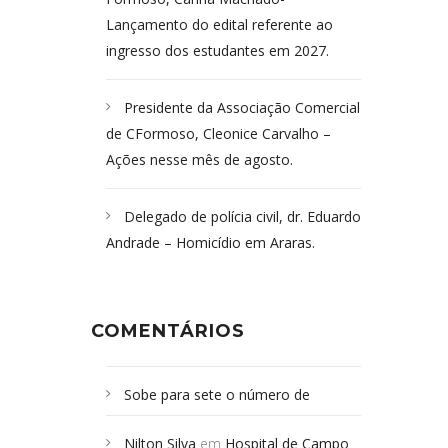
Lançamento do edital referente ao
ingresso dos estudantes em 2027.
Presidente da Associação Comercial
de CFormoso, Cleonice Carvalho –
Ações nesse mês de agosto.
Delegado de polícia civil, dr. Eduardo
Andrade – Homicídio em Araras.
COMENTÁRIOS
Sobe para sete o número de
Campoformosenses mortos em
Nilton Silva
em
Hospital de Campo
desabamento em São Paulo - Revista