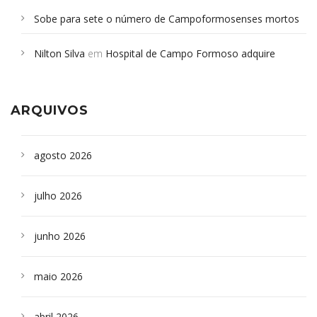
Sobe para sete o número de Campoformosenses mortos
em desabamento em São Paulo - Revista da Bahia
em
Nilton Silva
em
Hospital de Campo Formoso adquire
Campoformosenses que morreram em desabamentos são
aparelho para fazer exames de tomografia
sepultados em SP
ARQUIVOS
agosto 2026
julho 2026
junho 2026
maio 2026
abril 2026