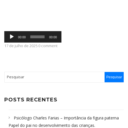
ABRANGÊNCIA
Tocador
CONTATO
00:00
00:00
de
áudio
17 de julho de 2025 0 comment
POSTS RECENTES
Psicólogo Charles Farias – Importância da figura paterna
Papel do pai no desenvolvimento das crianças.