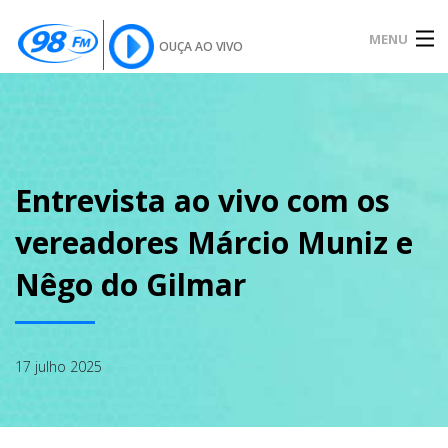
MENU
OUÇA AO VIVO
INÍCIO
SOBRE
Entrevista ao vivo com os
vereadores Márcio Muniz e
NOTÍCIAS
Nêgo do Gilmar
PODCAST
17 julho 2025
GALERIA