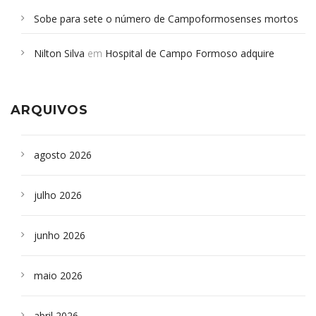
Sobe para sete o número de Campoformosenses mortos
em desabamento em São Paulo - Revista da Bahia
em
Nilton Silva
em
Hospital de Campo Formoso adquire
Campoformosenses que morreram em desabamentos são
aparelho para fazer exames de tomografia
sepultados em SP
ARQUIVOS
agosto 2026
julho 2026
junho 2026
maio 2026
abril 2026