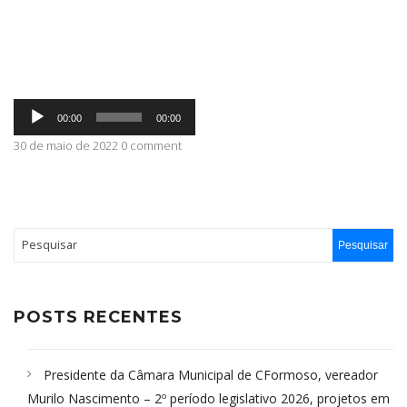
ABRANGÊNCIA
Tocador
CONTATO
00:00
00:00
de
áudio
30 de maio de 2022 0 comment
POSTS RECENTES
Presidente da Câmara Municipal de CFormoso, vereador
Murilo Nascimento – 2º período legislativo 2026, projetos em