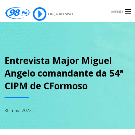
MENU
OUÇA AO VIVO
INÍCIO
SOBRE
Entrevista Major Miguel
Angelo comandante da 54ª
NOTÍCIAS
CIPM de CFormoso
PODCAST
30 maio 2022
GALERIA