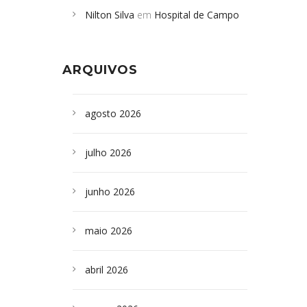
Nilton Silva
em
Hospital de Campo
desabamento em São Paulo - Revista
Formoso adquire aparelho para fazer
da Bahia
em
Campoformosenses que
exames de tomografia
morreram em desabamentos são
ARQUIVOS
sepultados em SP
agosto 2026
julho 2026
junho 2026
maio 2026
abril 2026