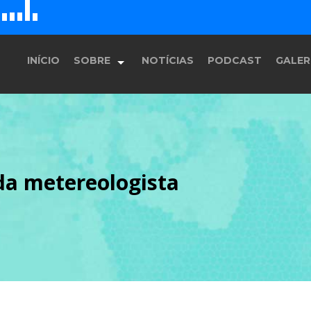
D
H
G
E
F
INÍCIO
SOBRE
NOTÍCIAS
PODCAST
GALER
História
da metereologista
Equipe
Programação