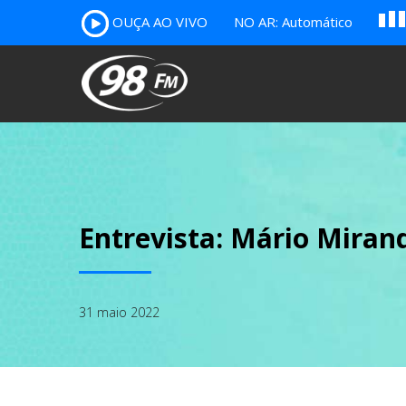
A
OUÇA AO VIVO
NO AR: Automático
B
c
Entrevista: Mário Miran
31 maio 2022