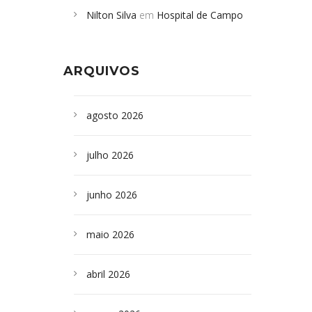
Nilton Silva
em
Hospital de Campo
desabamento em São Paulo - Revista
Formoso adquire aparelho para fazer
da Bahia
em
Campoformosenses que
exames de tomografia
morreram em desabamentos são
ARQUIVOS
sepultados em SP
agosto 2026
julho 2026
junho 2026
maio 2026
abril 2026