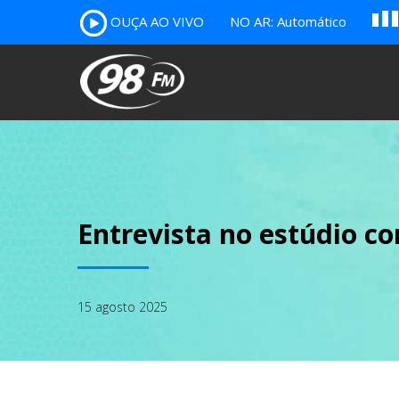
A
OUÇA AO VIVO
NO AR: Automático
B
c
Entrevista no estúdio c
15 agosto 2025