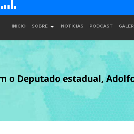
D
H
E
F
G
INÍCIO
SOBRE
NOTÍCIAS
PODCAST
GALER
História
om o Deputado estadual, Adol
Equipe
Programação