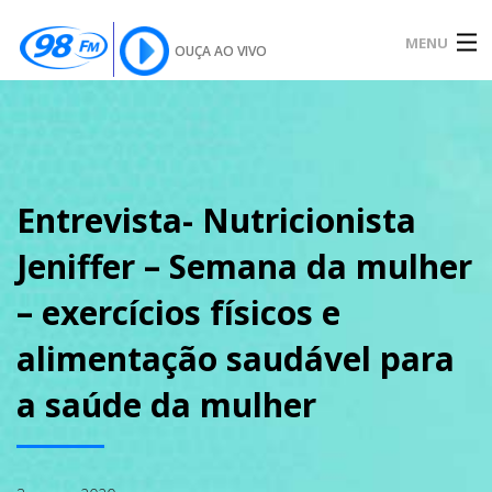
MENU
OUÇA AO VIVO
INÍCIO
SOBRE
Entrevista- Nutricionista
Jeniffer – Semana da mulher
NOTÍCIAS
– exercícios físicos e
alimentação saudável para
PODCAST
a saúde da mulher
GALERIA