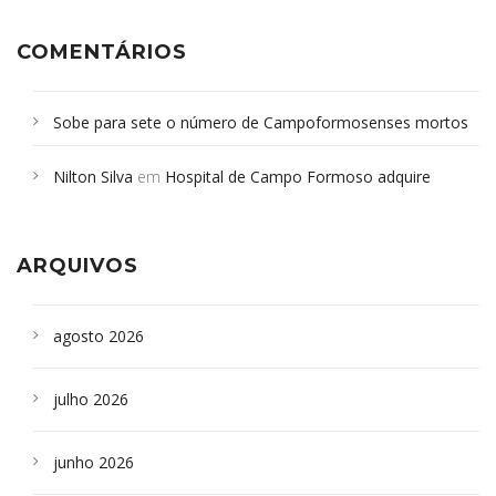
COMENTÁRIOS
Sobe para sete o número de Campoformosenses mortos
em desabamento em São Paulo - Revista da Bahia
em
Nilton Silva
em
Hospital de Campo Formoso adquire
Campoformosenses que morreram em desabamentos são
aparelho para fazer exames de tomografia
sepultados em SP
ARQUIVOS
agosto 2026
julho 2026
junho 2026