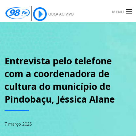
MENU
OUÇA AO VIVO
INÍCIO
SOBRE
Entrevista pelo telefone
com a coordenadora de
NOTÍCIAS
cultura do município de
Pindobaçu, Jéssica Alane
PODCAST
7 março 2025
GALERIA