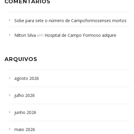
COMENTÁRIOS
Sobe para sete o número de Campoformosenses mortos
em desabamento em São Paulo - Revista da Bahia
em
Nilton Silva
em
Hospital de Campo Formoso adquire
Campoformosenses que morreram em desabamentos são
aparelho para fazer exames de tomografia
sepultados em SP
ARQUIVOS
agosto 2026
julho 2026
junho 2026
maio 2026