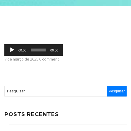
ABRANGÊNCIA
CONTATO
Tocador
00:00
00:00
de
áudio
7 de março de 2025 0 comment
POSTS RECENTES