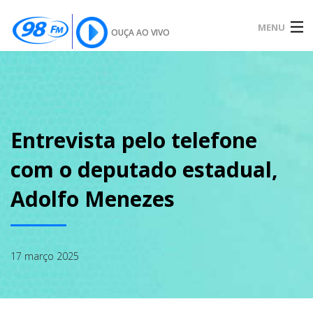
MENU
OUÇA AO VIVO
INÍCIO
SOBRE
Entrevista pelo telefone
com o deputado estadual,
NOTÍCIAS
Adolfo Menezes
PODCAST
17 março 2025
GALERIA