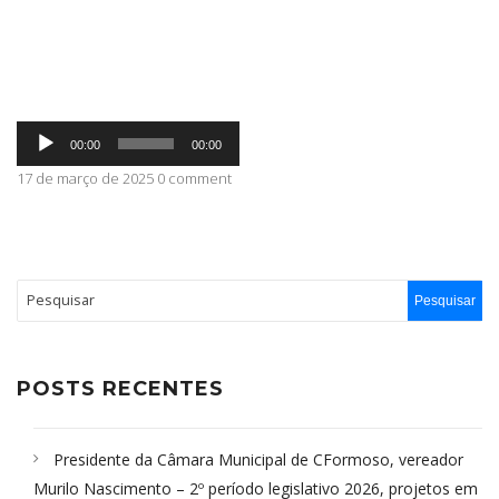
ABRANGÊNCIA
Tocador
CONTATO
00:00
00:00
de
áudio
17 de março de 2025 0 comment
POSTS RECENTES
Presidente da Câmara Municipal de CFormoso, vereador
Murilo Nascimento – 2º período legislativo 2026, projetos em