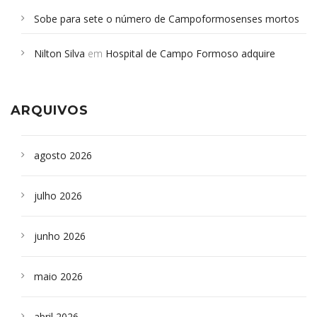
Sobe para sete o número de Campoformosenses mortos
em desabamento em São Paulo - Revista da Bahia
em
Nilton Silva
em
Hospital de Campo Formoso adquire
Campoformosenses que morreram em desabamentos são
aparelho para fazer exames de tomografia
sepultados em SP
ARQUIVOS
agosto 2026
julho 2026
junho 2026
maio 2026
abril 2026