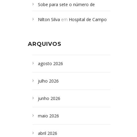
Sobe para sete o número de
Campoformosenses mortos em
Nilton Silva
em
Hospital de Campo
desabamento em São Paulo - Revista
Formoso adquire aparelho para fazer
da Bahia
em
Campoformosenses que
exames de tomografia
morreram em desabamentos são
ARQUIVOS
sepultados em SP
agosto 2026
julho 2026
junho 2026
maio 2026
abril 2026