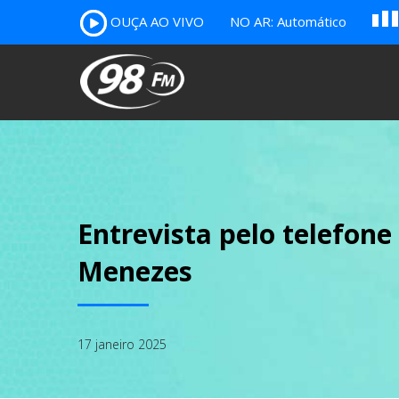
OUÇA AO VIVO
NO AR: Automático
A
B
c
Entrevista pelo telefon
Menezes
17 janeiro 2025