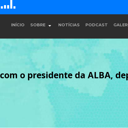
D
H
G
E
F
INÍCIO
SOBRE
NOTÍCIAS
PODCAST
GALER
História
e com o presidente da ALBA, d
Equipe
Programação