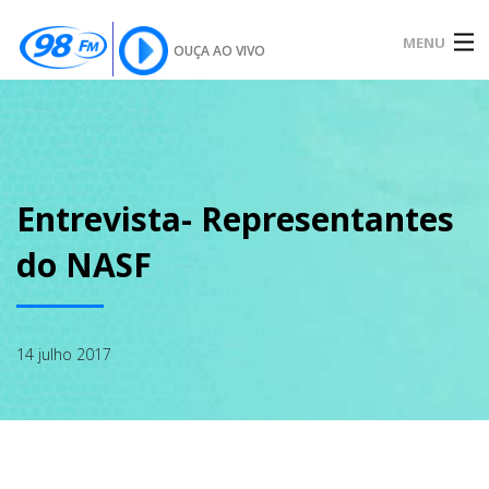
MENU
OUÇA AO VIVO
INÍCIO
SOBRE
Entrevista- Representantes
do NASF
NOTÍCIAS
14 julho 2017
PODCAST
GALERIA