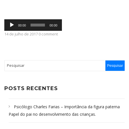
ABRANGÊNCIA
Tocador
00:00
00:00
de
áudio
14 de julho de 2017 0 comment
CONTATO
POSTS RECENTES
Psicólogo Charles Farias – Importância da figura paterna
Papel do pai no desenvolvimento das crianças.