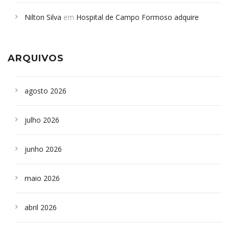
em desabamento em São Paulo - Revista da Bahia
em
Nilton Silva
em
Hospital de Campo Formoso adquire
Campoformosenses que morreram em desabamentos são
aparelho para fazer exames de tomografia
sepultados em SP
ARQUIVOS
agosto 2026
julho 2026
junho 2026
maio 2026
abril 2026