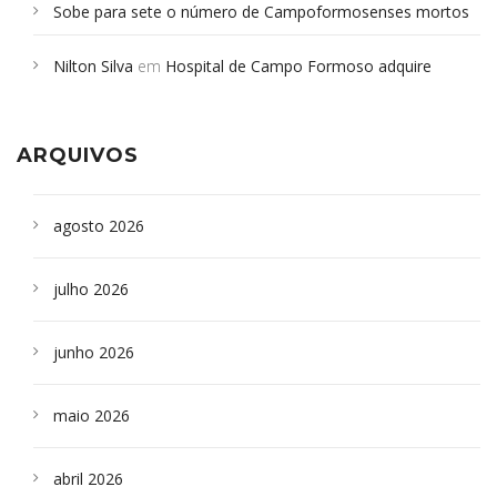
Sobe para sete o número de Campoformosenses mortos
em desabamento em São Paulo - Revista da Bahia
em
Nilton Silva
em
Hospital de Campo Formoso adquire
Campoformosenses que morreram em desabamentos são
aparelho para fazer exames de tomografia
sepultados em SP
ARQUIVOS
agosto 2026
julho 2026
junho 2026
maio 2026
abril 2026