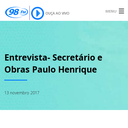
MENU
OUÇA AO VIVO
INÍCIO
SOBRE
Entrevista- Secretário e
Obras Paulo Henrique
NOTÍCIAS
13 novembro 2017
PODCAST
GALERIA