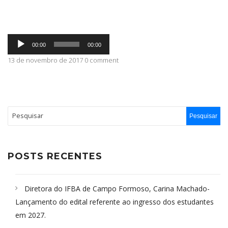
ABRANGÊNCIA
Tocador
00:00
00:00
de
áudio
13 de novembro de 2017 0 comment
CONTATO
POSTS RECENTES
Diretora do IFBA de Campo Formoso, Carina Machado-
Lançamento do edital referente ao ingresso dos estudantes
em 2027.