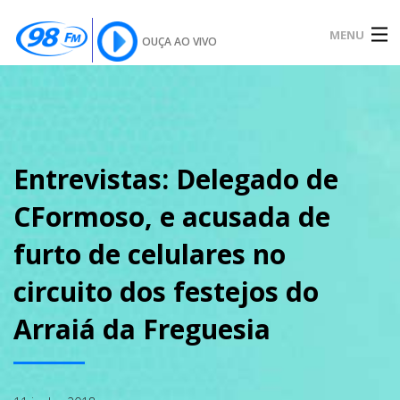
MENU
OUÇA AO VIVO
INÍCIO
SOBRE
Entrevistas: Delegado de
CFormoso, e acusada de
NOTÍCIAS
furto de celulares no
circuito dos festejos do
PODCAST
Arraiá da Freguesia
GALERIA