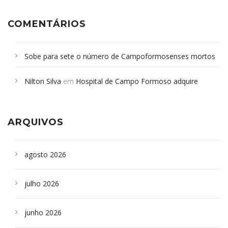
COMENTÁRIOS
Sobe para sete o número de Campoformosenses mortos
em desabamento em São Paulo - Revista da Bahia
em
Nilton Silva
em
Hospital de Campo Formoso adquire
Campoformosenses que morreram em desabamentos são
aparelho para fazer exames de tomografia
sepultados em SP
ARQUIVOS
agosto 2026
julho 2026
junho 2026