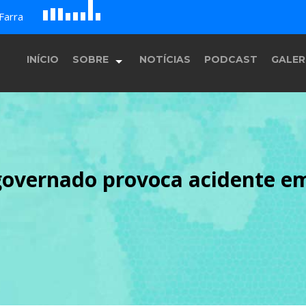
D
H
G
A
Farra
B
c
E
F
INÍCIO
SOBRE
NOTÍCIAS
PODCAST
GALER
História
sgovernado provoca acidente e
Equipe
Programação