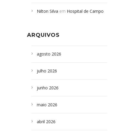
Campoformosenses mortos em
Nilton Silva
em
Hospital de Campo
desabamento em São Paulo - Revista
Formoso adquire aparelho para fazer
da Bahia
em
Campoformosenses que
exames de tomografia
morreram em desabamentos são
ARQUIVOS
sepultados em SP
agosto 2026
julho 2026
junho 2026
maio 2026
abril 2026