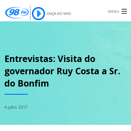
MENU
OUÇA AO VIVO
INÍCIO
SOBRE
Entrevistas: Visita do
governador Ruy Costa a Sr.
NOTÍCIAS
do Bonfim
PODCAST
4 julho 2017
GALERIA