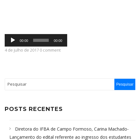
ABRANGÊNCIA
Tocador
CONTATO
00:00
00:00
de
áudio
4 de julho de 2017 0 comment
POSTS RECENTES
Diretora do IFBA de Campo Formoso, Carina Machado-
Lançamento do edital referente ao ingresso dos estudantes