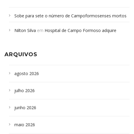
Sobe para sete o número de Campoformosenses mortos
em desabamento em São Paulo - Revista da Bahia
em
Nilton Silva
em
Hospital de Campo Formoso adquire
Campoformosenses que morreram em desabamentos são
aparelho para fazer exames de tomografia
sepultados em SP
ARQUIVOS
agosto 2026
julho 2026
junho 2026
maio 2026