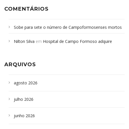
COMENTÁRIOS
Sobe para sete o número de Campoformosenses mortos
em desabamento em São Paulo - Revista da Bahia
em
Nilton Silva
em
Hospital de Campo Formoso adquire
Campoformosenses que morreram em desabamentos são
aparelho para fazer exames de tomografia
sepultados em SP
ARQUIVOS
agosto 2026
julho 2026
junho 2026