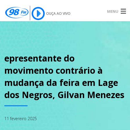
MENU
OUÇA AO VIVO
INÍCIO
SOBRE
epresentante do
movimento contrário à
NOTÍCIAS
mudança da feira em Lage
dos Negros, Gilvan Menezes
PODCAST
11 fevereiro 2025
GALERIA