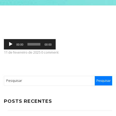
ABRANGÊNCIA
CONTATO
Tocador
00:00
00:00
de
áudio
11 de fevereiro de 2025 0 comment
POSTS RECENTES