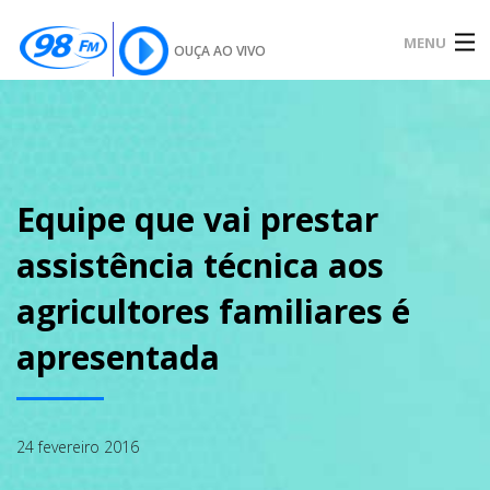
MENU
OUÇA AO VIVO
INÍCIO
SOBRE
Equipe que vai prestar
assistência técnica aos
NOTÍCIAS
agricultores familiares é
apresentada
PODCAST
24 fevereiro 2016
GALERIA