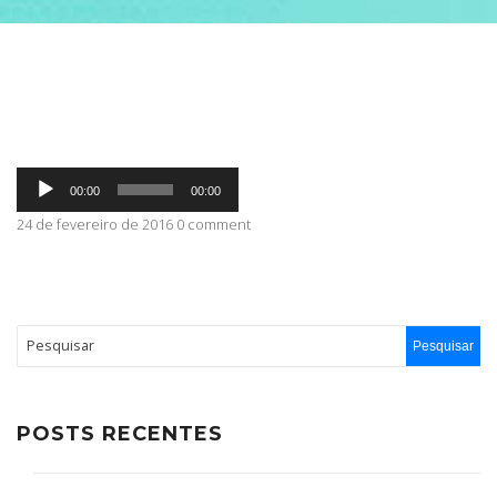
ABRANGÊNCIA
CONTATO
Tocador
00:00
00:00
de
áudio
24 de fevereiro de 2016 0 comment
POSTS RECENTES