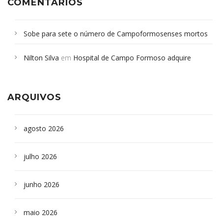
COMENTÁRIOS
Sobe para sete o número de Campoformosenses mortos
em desabamento em São Paulo - Revista da Bahia
em
Nilton Silva
em
Hospital de Campo Formoso adquire
Campoformosenses que morreram em desabamentos são
aparelho para fazer exames de tomografia
sepultados em SP
ARQUIVOS
agosto 2026
julho 2026
junho 2026
maio 2026