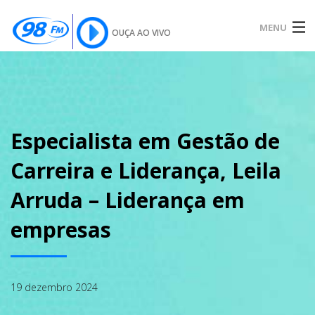
MENU
OUÇA AO VIVO
INÍCIO
SOBRE
Especialista em Gestão de
Carreira e Liderança, Leila
NOTÍCIAS
Arruda – Liderança em
empresas
PODCAST
19 dezembro 2024
GALERIA