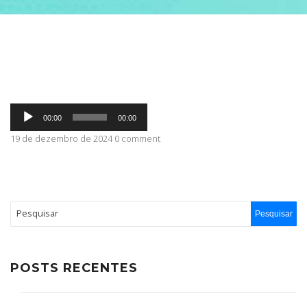
ABRANGÊNCIA
CONTATO
Tocador
00:00
00:00
de
áudio
19 de dezembro de 2024 0 comment
POSTS RECENTES