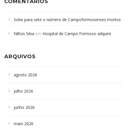
COMENTÁRIOS
Sobe para sete o número de Campoformosenses mortos
em desabamento em São Paulo - Revista da Bahia
em
Nilton Silva
em
Hospital de Campo Formoso adquire
Campoformosenses que morreram em desabamentos são
aparelho para fazer exames de tomografia
sepultados em SP
ARQUIVOS
agosto 2026
julho 2026
junho 2026
maio 2026