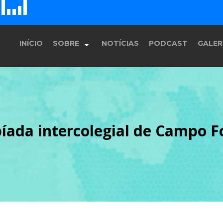
D
H
E
F
G
INÍCIO
SOBRE
NOTÍCIAS
PODCAST
GALER
História
ipíada intercolegial de Campo 
Equipe
Programação