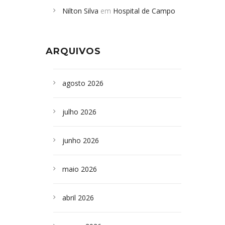
Nilton Silva
em
Hospital de Campo
desabamento em São Paulo - Revista
Formoso adquire aparelho para fazer
da Bahia
em
Campoformosenses que
exames de tomografia
morreram em desabamentos são
ARQUIVOS
sepultados em SP
agosto 2026
julho 2026
junho 2026
maio 2026
abril 2026