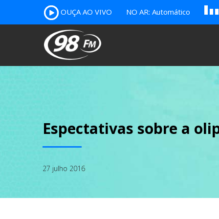
A
OUÇA AO VIVO
NO AR: Automático
B
c
Espectativas sobre a ol
27 julho 2016