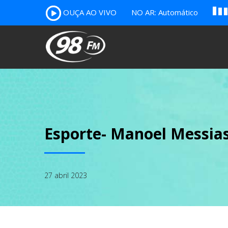
A
OUÇA AO VIVO
NO AR: Automático
B
c
Esporte- Manoel Messia
27 abril 2023