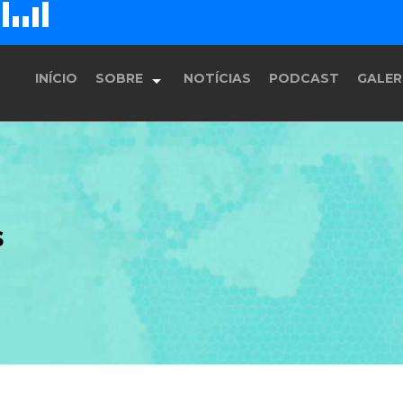
D
H
G
E
F
INÍCIO
SOBRE
NOTÍCIAS
PODCAST
GALER
História
s
Equipe
Programação