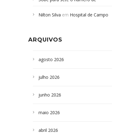
Campoformosenses mortos em
Nilton Silva
em
Hospital de Campo
desabamento em São Paulo - Revista
Formoso adquire aparelho para fazer
da Bahia
em
Campoformosenses que
exames de tomografia
morreram em desabamentos são
ARQUIVOS
sepultados em SP
agosto 2026
julho 2026
junho 2026
maio 2026
abril 2026