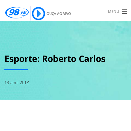
MENU
OUÇA AO VIVO
INÍCIO
SOBRE
Esporte: Roberto Carlos
NOTÍCIAS
13 abril 2018
PODCAST
GALERIA