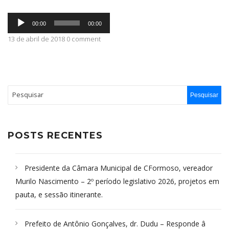
Tocador
ABRANGÊNCIA
00:00
00:00
de
áudio
13 de abril de 2018 0 comment
CONTATO
POSTS RECENTES
Presidente da Câmara Municipal de CFormoso, vereador
Murilo Nascimento – 2º período legislativo 2026, projetos em
pauta, e sessão itinerante.
Prefeito de Antônio Gonçalves, dr. Dudu – Responde â