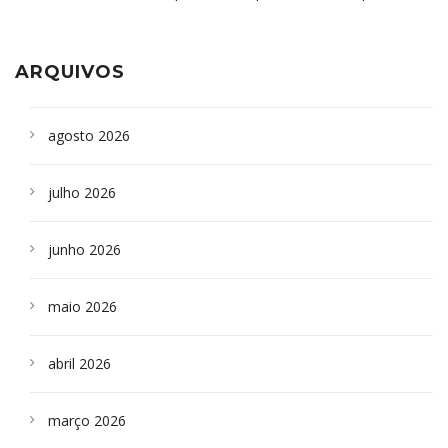
aparelho para fazer exames de tomografia
sepultados em SP
ARQUIVOS
agosto 2026
julho 2026
junho 2026
maio 2026
abril 2026
março 2026