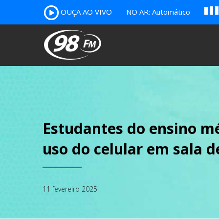
A
OUÇA AO VIVO
NO AR: Automático
B
c
Estudantes do ensino m
uso do celular em sala d
11 fevereiro 2025