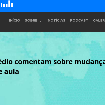
D
H
G
E
F
INÍCIO
SOBRE
NOTÍCIAS
PODCAST
GALER
História
édio comentam sobre mudança
Equipe
e aula
Programação