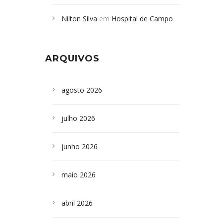
Campoformosenses mortos em
Nilton Silva
em
Hospital de Campo
desabamento em São Paulo - Revista
Formoso adquire aparelho para fazer
da Bahia
em
Campoformosenses que
exames de tomografia
morreram em desabamentos são
ARQUIVOS
sepultados em SP
agosto 2026
julho 2026
junho 2026
maio 2026
abril 2026