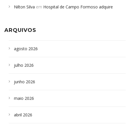
em desabamento em São Paulo - Revista da Bahia
em
Nilton Silva
em
Hospital de Campo Formoso adquire
Campoformosenses que morreram em desabamentos são
aparelho para fazer exames de tomografia
sepultados em SP
ARQUIVOS
agosto 2026
julho 2026
junho 2026
maio 2026
abril 2026