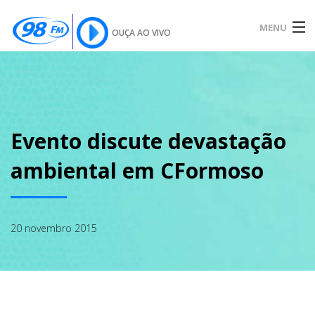
MENU
OUÇA AO VIVO
INÍCIO
SOBRE
Evento discute devastação
ambiental em CFormoso
NOTÍCIAS
20 novembro 2015
PODCAST
GALERIA