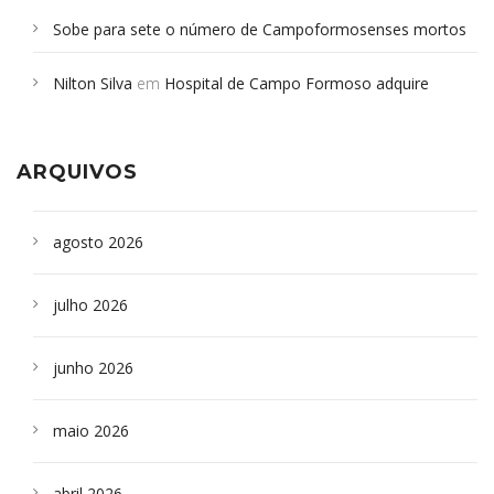
Sobe para sete o número de Campoformosenses mortos
em desabamento em São Paulo - Revista da Bahia
em
Nilton Silva
em
Hospital de Campo Formoso adquire
Campoformosenses que morreram em desabamentos são
aparelho para fazer exames de tomografia
sepultados em SP
ARQUIVOS
agosto 2026
julho 2026
junho 2026
maio 2026
abril 2026