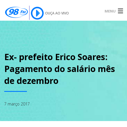
MENU
OUÇA AO VIVO
INÍCIO
SOBRE
Ex- prefeito Erico Soares:
Pagamento do salário mês
NOTÍCIAS
de dezembro
PODCAST
7 março 2017
GALERIA