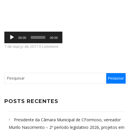
ABRANGÊNCIA
Tocador
CONTATO
00:00
00:00
de
áudio
7 de março de 2017 0 comment
POSTS RECENTES
Presidente da Câmara Municipal de CFormoso, vereador
Murilo Nascimento – 2º período legislativo 2026, projetos em