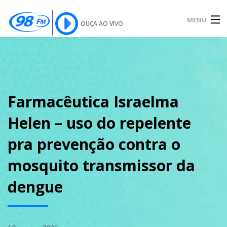
MENU
OUÇA AO VIVO
INÍCIO
SOBRE
Farmacêutica Israelma
Helen – uso do repelente
NOTÍCIAS
pra prevenção contra o
mosquito transmissor da
PODCAST
dengue
GALERIA