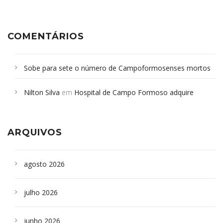
COMENTÁRIOS
Sobe para sete o número de Campoformosenses mortos
em desabamento em São Paulo - Revista da Bahia
em
Nilton Silva
em
Hospital de Campo Formoso adquire
Campoformosenses que morreram em desabamentos são
aparelho para fazer exames de tomografia
sepultados em SP
ARQUIVOS
agosto 2026
julho 2026
junho 2026