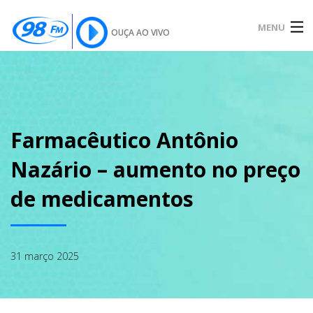
MENU
OUÇA AO VIVO
INÍCIO
SOBRE
Farmacêutico Antônio
Nazário – aumento no preço
NOTÍCIAS
de medicamentos
PODCAST
31 março 2025
GALERIA