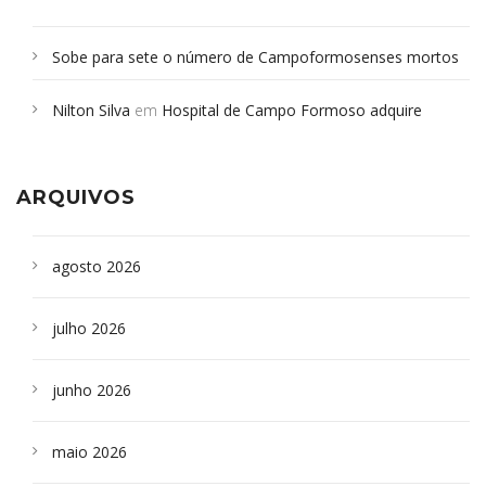
Sobe para sete o número de Campoformosenses mortos
em desabamento em São Paulo - Revista da Bahia
em
Nilton Silva
em
Hospital de Campo Formoso adquire
Campoformosenses que morreram em desabamentos são
aparelho para fazer exames de tomografia
sepultados em SP
ARQUIVOS
agosto 2026
julho 2026
junho 2026
maio 2026