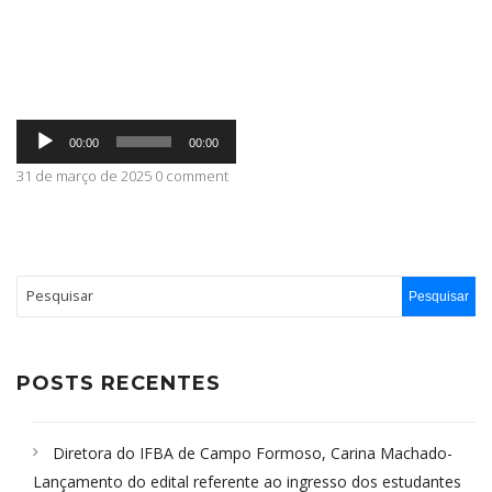
ABRANGÊNCIA
Tocador
CONTATO
00:00
00:00
de
áudio
31 de março de 2025 0 comment
POSTS RECENTES
Diretora do IFBA de Campo Formoso, Carina Machado-
Lançamento do edital referente ao ingresso dos estudantes