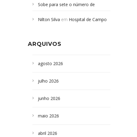
Sobe para sete o número de
Campoformosenses mortos em
Nilton Silva
em
Hospital de Campo
desabamento em São Paulo - Revista
Formoso adquire aparelho para fazer
da Bahia
em
Campoformosenses que
exames de tomografia
morreram em desabamentos são
ARQUIVOS
sepultados em SP
agosto 2026
julho 2026
junho 2026
maio 2026
abril 2026