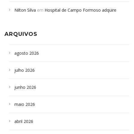
em desabamento em São Paulo - Revista da Bahia
em
Nilton Silva
em
Hospital de Campo Formoso adquire
Campoformosenses que morreram em desabamentos são
aparelho para fazer exames de tomografia
sepultados em SP
ARQUIVOS
agosto 2026
julho 2026
junho 2026
maio 2026
abril 2026