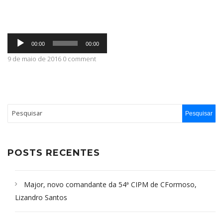
ABRANGÊNCIA
Tocador
00:00
00:00
de
áudio
9 de maio de 2016 0 comment
CONTATO
POSTS RECENTES
Major, novo comandante da 54ª CIPM de CFormoso,
Lizandro Santos