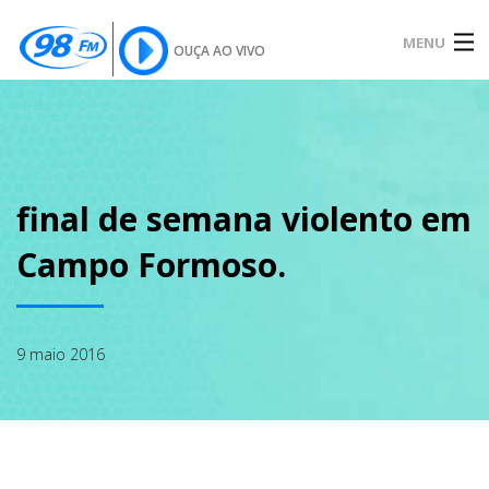
MENU
OUÇA AO VIVO
INÍCIO
SOBRE
final de semana violento em
Campo Formoso.
NOTÍCIAS
9 maio 2016
PODCAST
GALERIA