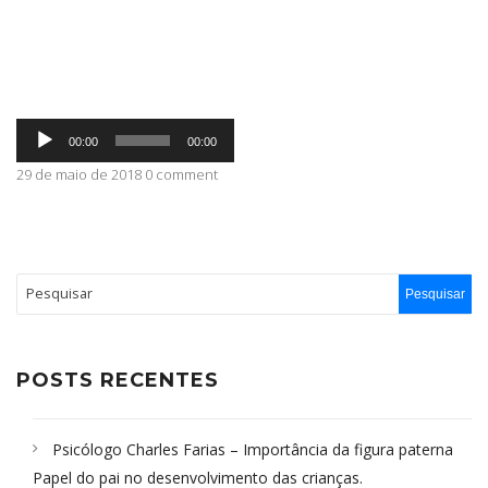
ABRANGÊNCIA
Tocador
CONTATO
00:00
00:00
de
áudio
29 de maio de 2018 0 comment
POSTS RECENTES
Psicólogo Charles Farias – Importância da figura paterna
Papel do pai no desenvolvimento das crianças.