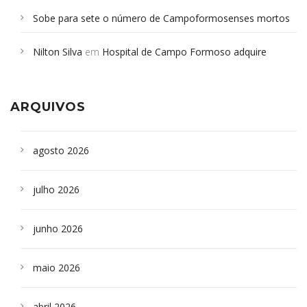
Sobe para sete o número de Campoformosenses mortos
em desabamento em São Paulo - Revista da Bahia
em
Nilton Silva
em
Hospital de Campo Formoso adquire
Campoformosenses que morreram em desabamentos são
aparelho para fazer exames de tomografia
sepultados em SP
ARQUIVOS
agosto 2026
julho 2026
junho 2026
maio 2026
abril 2026