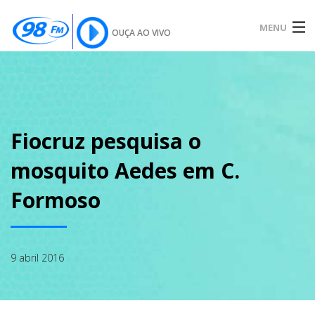
MENU
OUÇA AO VIVO
INÍCIO
SOBRE
Fiocruz pesquisa o
mosquito Aedes em C.
NOTÍCIAS
Formoso
PODCAST
9 abril 2016
GALERIA