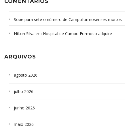
COMENTÁRIOS
Sobe para sete o número de Campoformosenses mortos
em desabamento em São Paulo - Revista da Bahia
em
Nilton Silva
em
Hospital de Campo Formoso adquire
Campoformosenses que morreram em desabamentos são
aparelho para fazer exames de tomografia
sepultados em SP
ARQUIVOS
agosto 2026
julho 2026
junho 2026
maio 2026