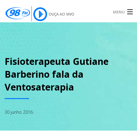
MENU
OUÇA AO VIVO
INÍCIO
SOBRE
Fisioterapeuta Gutiane
Barberino fala da
NOTÍCIAS
Ventosaterapia
PODCAST
30 junho 2016
GALERIA