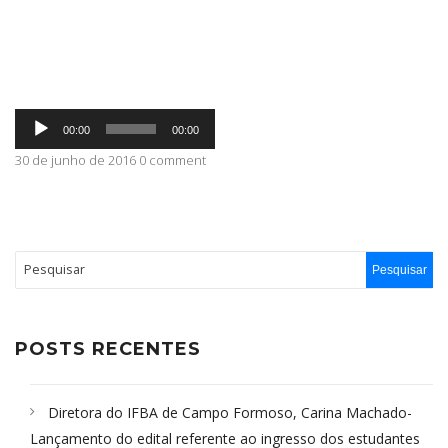
ABRANGÊNCIA
Tocador
CONTATO
00:00
00:00
de
áudio
30 de junho de 2016 0 comment
POSTS RECENTES
Diretora do IFBA de Campo Formoso, Carina Machado-
Lançamento do edital referente ao ingresso dos estudantes