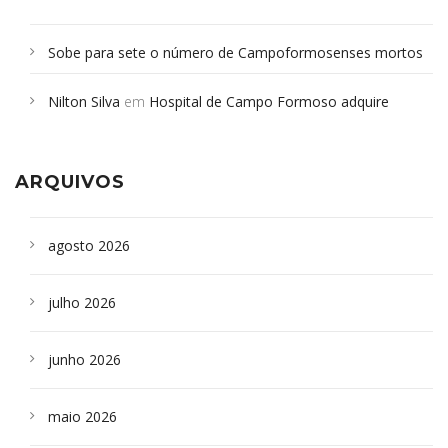
Sobe para sete o número de Campoformosenses mortos
em desabamento em São Paulo - Revista da Bahia
em
Nilton Silva
em
Hospital de Campo Formoso adquire
Campoformosenses que morreram em desabamentos são
aparelho para fazer exames de tomografia
sepultados em SP
ARQUIVOS
agosto 2026
julho 2026
junho 2026
maio 2026