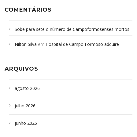
COMENTÁRIOS
Sobe para sete o número de Campoformosenses mortos
em desabamento em São Paulo - Revista da Bahia
em
Nilton Silva
em
Hospital de Campo Formoso adquire
Campoformosenses que morreram em desabamentos são
aparelho para fazer exames de tomografia
sepultados em SP
ARQUIVOS
agosto 2026
julho 2026
junho 2026