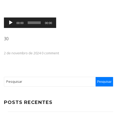
ABRANGÊNCIA
Tocador
00:00
00:00
de
áudio
CONTATO
30
2 de novembro de 2024 0 comment
POSTS RECENTES