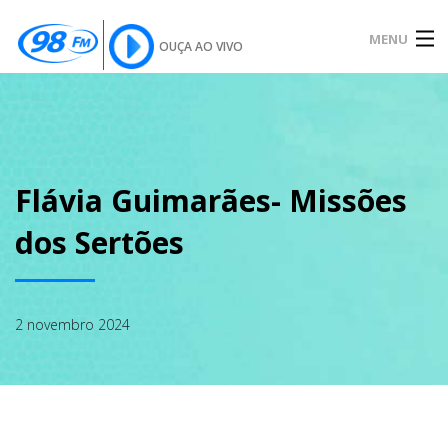
MENU
OUÇA AO VIVO
INÍCIO
SOBRE
Flávia Guimarães- Missões
dos Sertões
NOTÍCIAS
2 novembro 2024
PODCAST
GALERIA