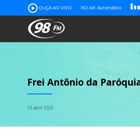
A
OUÇA AO VIVO
NO AR: Automático
B
c
Frei Antônio da Paróqu
16 abril 2025