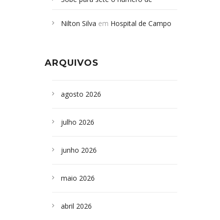
Campoformosenses mortos em
Nilton Silva
em
Hospital de Campo
desabamento em São Paulo - Revista
Formoso adquire aparelho para fazer
da Bahia
em
Campoformosenses que
exames de tomografia
morreram em desabamentos são
ARQUIVOS
sepultados em SP
agosto 2026
julho 2026
junho 2026
maio 2026
abril 2026