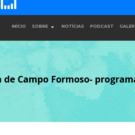
D
H
G
E
F
INÍCIO
SOBRE
NOTÍCIAS
PODCAST
GALER
História
ia de Campo Formoso- progra
Equipe
Programação