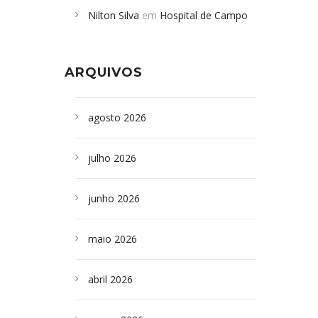
Nilton Silva
em
Hospital de Campo
desabamento em São Paulo - Revista
Formoso adquire aparelho para fazer
da Bahia
em
Campoformosenses que
exames de tomografia
morreram em desabamentos são
ARQUIVOS
sepultados em SP
agosto 2026
julho 2026
junho 2026
maio 2026
abril 2026