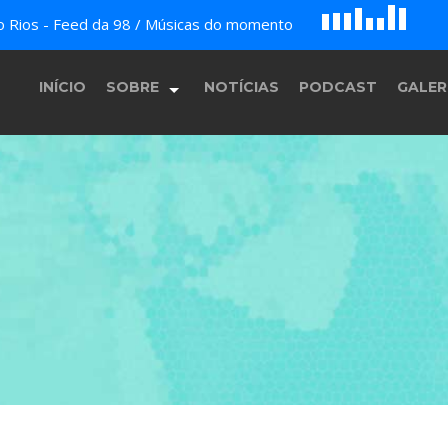
D
H
A
do Rios - Feed da 98 / Músicas do momento
E
F
G
B
c
INÍCIO
SOBRE
NOTÍCIAS
PODCAST
GALER
História
Equipe
Programação