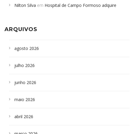
Nilton Silva
em
Hospital de Campo Formoso adquire
Campoformosenses que morreram em desabamentos são
aparelho para fazer exames de tomografia
sepultados em SP
ARQUIVOS
agosto 2026
julho 2026
junho 2026
maio 2026
abril 2026
março 2026