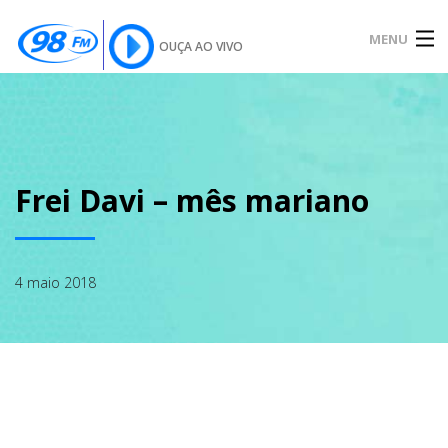
MENU
OUÇA AO VIVO
INÍCIO
SOBRE
Frei Davi – mês mariano
NOTÍCIAS
4 maio 2018
PODCAST
GALERIA