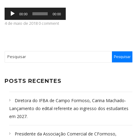
Tocador
ABRANGÊNCIA
00:00
00:00
de
áudio
4 de maio de 2018 0 comment
CONTATO
POSTS RECENTES
Diretora do IFBA de Campo Formoso, Carina Machado-
Lançamento do edital referente ao ingresso dos estudantes
em 2027.
Presidente da Associação Comercial de CFormoso,