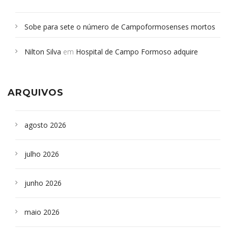
Sobe para sete o número de Campoformosenses mortos
em desabamento em São Paulo - Revista da Bahia
em
Nilton Silva
em
Hospital de Campo Formoso adquire
Campoformosenses que morreram em desabamentos são
aparelho para fazer exames de tomografia
sepultados em SP
ARQUIVOS
agosto 2026
julho 2026
junho 2026
maio 2026