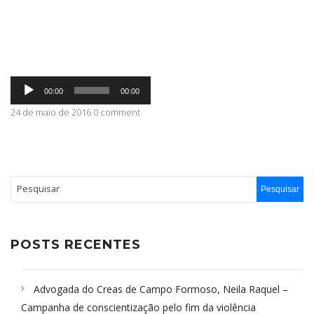
ABRANGÊNCIA
Tocador
CONTATO
00:00
00:00
de
áudio
24 de maio de 2016 0 comment
POSTS RECENTES
Advogada do Creas de Campo Formoso, Neila Raquel –
Campanha de conscientização pelo fim da violência