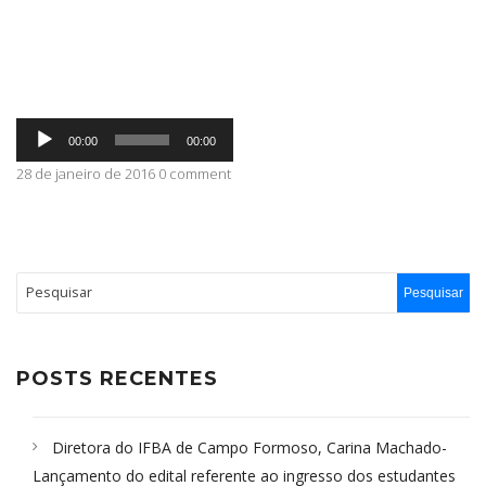
ABRANGÊNCIA
Tocador
CONTATO
00:00
00:00
de
áudio
28 de janeiro de 2016 0 comment
POSTS RECENTES
Diretora do IFBA de Campo Formoso, Carina Machado-
Lançamento do edital referente ao ingresso dos estudantes