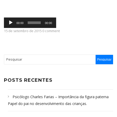
ABRANGÊNCIA
Tocador
00:00
00:00
de
áudio
15 de setembro de 2015 0 comment
CONTATO
POSTS RECENTES
Psicólogo Charles Farias – Importância da figura paterna
Papel do pai no desenvolvimento das crianças.