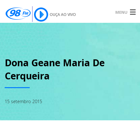
MENU
OUÇA AO VIVO
INÍCIO
SOBRE
Dona Geane Maria De
Cerqueira
NOTÍCIAS
15 setembro 2015
PODCAST
GALERIA