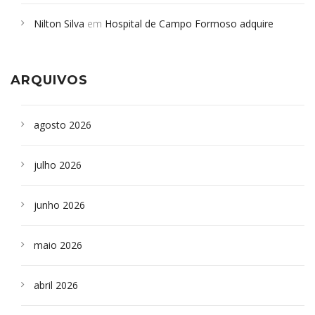
em desabamento em São Paulo - Revista da Bahia
em
Nilton Silva
em
Hospital de Campo Formoso adquire
Campoformosenses que morreram em desabamentos são
aparelho para fazer exames de tomografia
sepultados em SP
ARQUIVOS
agosto 2026
julho 2026
junho 2026
maio 2026
abril 2026