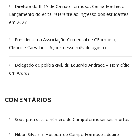
Diretora do IFBA de Campo Formoso, Carina Machado-
Lançamento do edital referente ao ingresso dos estudantes
em 2027.
Presidente da Associação Comercial de CFormoso,
Cleonice Carvalho – Ações nesse mês de agosto.
Delegado de polícia civil, dr. Eduardo Andrade – Homicídio
em Araras.
COMENTÁRIOS
Sobe para sete o número de Campoformosenses mortos
em desabamento em São Paulo - Revista da Bahia
em
Nilton Silva
em
Hospital de Campo Formoso adquire
Campoformosenses que morreram em desabamentos são