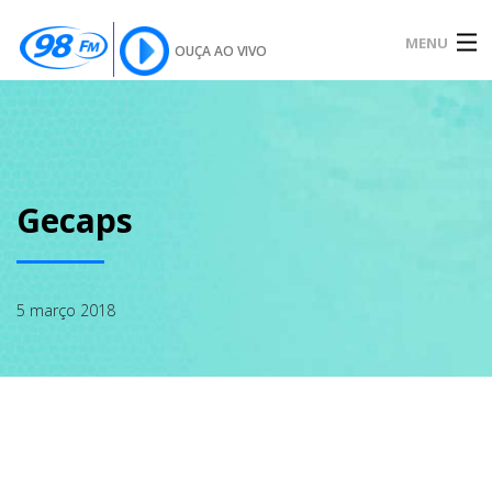
MENU
OUÇA AO VIVO
INÍCIO
SOBRE
Gecaps
NOTÍCIAS
5 março 2018
PODCAST
GALERIA