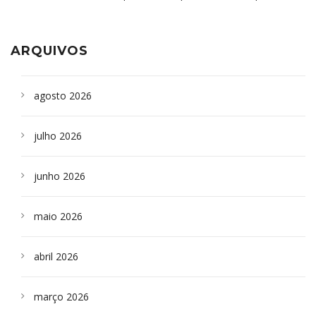
aparelho para fazer exames de tomografia
sepultados em SP
ARQUIVOS
agosto 2026
julho 2026
junho 2026
maio 2026
abril 2026
março 2026