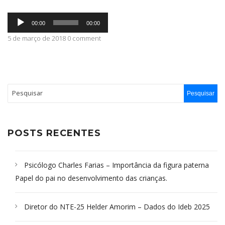
Tocador
ABRANGÊNCIA
00:00
00:00
de
áudio
5 de março de 2018 0 comment
CONTATO
POSTS RECENTES
Psicólogo Charles Farias – Importância da figura paterna
Papel do pai no desenvolvimento das crianças.
Diretor do NTE-25 Helder Amorim – Dados do Ideb 2025