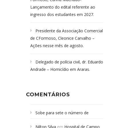
Lançamento do edital referente ao
ingresso dos estudantes em 2027.
Presidente da Associação Comercial
de CFormoso, Cleonice Carvalho –
Ações nesse mês de agosto.
Delegado de polícia civil, dr. Eduardo
Andrade – Homicídio em Araras.
COMENTÁRIOS
Sobe para sete o número de
Campoformosenses mortos em
Nilton Silva
em
Hospital de Campo
desabamento em São Paulo - Revista