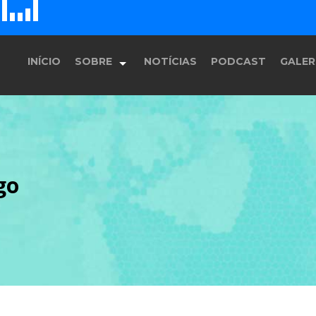
D
H
E
F
G
INÍCIO
SOBRE
NOTÍCIAS
PODCAST
GALER
História
go
Equipe
Programação