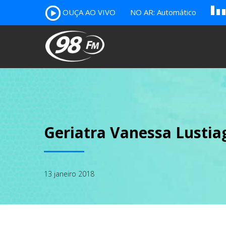
A
OUÇA AO VIVO
NO AR: Automático
B
c
Geriatra Vanessa Lustia
13 janeiro 2018