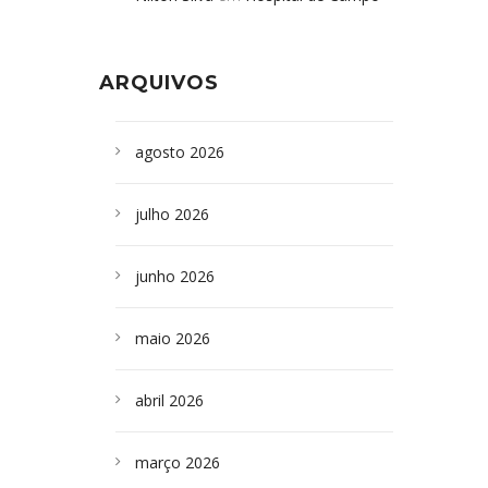
Formoso adquire aparelho para fazer
da Bahia
em
Campoformosenses que
exames de tomografia
morreram em desabamentos são
ARQUIVOS
sepultados em SP
agosto 2026
julho 2026
junho 2026
maio 2026
abril 2026
março 2026