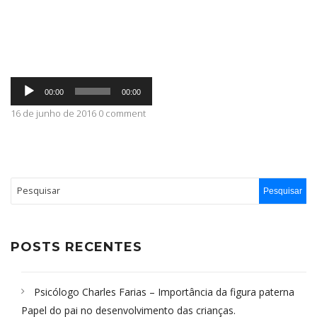
ABRANGÊNCIA
Tocador
CONTATO
00:00
00:00
de
áudio
16 de junho de 2016 0 comment
POSTS RECENTES
Psicólogo Charles Farias – Importância da figura paterna
Papel do pai no desenvolvimento das crianças.