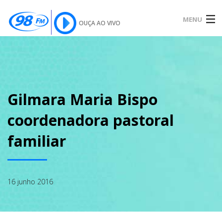
MENU
OUÇA AO VIVO
INÍCIO
SOBRE
Gilmara Maria Bispo
coordenadora pastoral
NOTÍCIAS
familiar
PODCAST
16 junho 2016
GALERIA