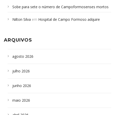
Sobe para sete o número de Campoformosenses mortos
em desabamento em São Paulo - Revista da Bahia
em
Nilton Silva
em
Hospital de Campo Formoso adquire
Campoformosenses que morreram em desabamentos são
aparelho para fazer exames de tomografia
sepultados em SP
ARQUIVOS
agosto 2026
julho 2026
junho 2026
maio 2026
abril 2026