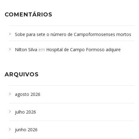
COMENTÁRIOS
Sobe para sete o número de Campoformosenses mortos
em desabamento em São Paulo - Revista da Bahia
em
Nilton Silva
em
Hospital de Campo Formoso adquire
Campoformosenses que morreram em desabamentos são
aparelho para fazer exames de tomografia
sepultados em SP
ARQUIVOS
agosto 2026
julho 2026
junho 2026