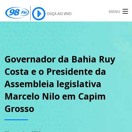
MENU
OUÇA AO VIVO
INÍCIO
SOBRE
Governador da Bahia Ruy
Costa e o Presidente da
NOTÍCIAS
Assembleia legislativa
Marcelo Nilo em Capim
PODCAST
Grosso
GALERIA