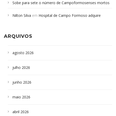
Sobe para sete o número de Campoformosenses mortos
em desabamento em São Paulo - Revista da Bahia
em
Nilton Silva
em
Hospital de Campo Formoso adquire
Campoformosenses que morreram em desabamentos são
aparelho para fazer exames de tomografia
sepultados em SP
ARQUIVOS
agosto 2026
julho 2026
junho 2026
maio 2026
abril 2026