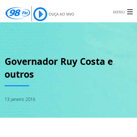
MENU
OUÇA AO VIVO
INÍCIO
SOBRE
Governador Ruy Costa e
outros
NOTÍCIAS
13 janeiro 2016
PODCAST
GALERIA