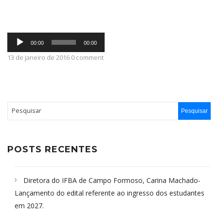
ABRANGÊNCIA
Tocador
00:00
00:00
de
áudio
13 de janeiro de 2016 0 comment
CONTATO
POSTS RECENTES
Diretora do IFBA de Campo Formoso, Carina Machado-
Lançamento do edital referente ao ingresso dos estudantes
em 2027.