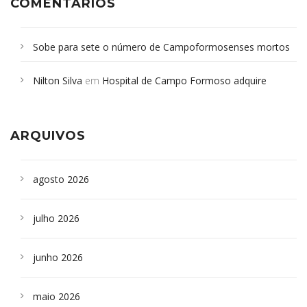
COMENTÁRIOS
Sobe para sete o número de Campoformosenses mortos
em desabamento em São Paulo - Revista da Bahia
em
Nilton Silva
em
Hospital de Campo Formoso adquire
Campoformosenses que morreram em desabamentos são
aparelho para fazer exames de tomografia
sepultados em SP
ARQUIVOS
agosto 2026
julho 2026
junho 2026
maio 2026