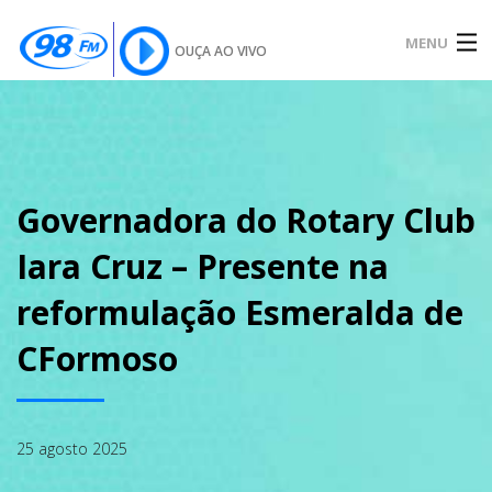
MENU
OUÇA AO VIVO
INÍCIO
SOBRE
Governadora do Rotary Club
Iara Cruz – Presente na
NOTÍCIAS
reformulação Esmeralda de
CFormoso
PODCAST
25 agosto 2025
GALERIA