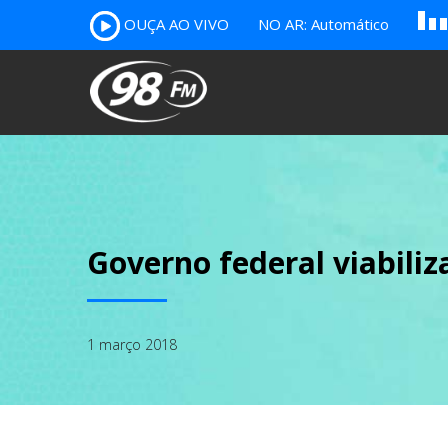
OUÇA AO VIVO
NO AR: Automático
B
c
A
Governo federal viabili
1 março 2018