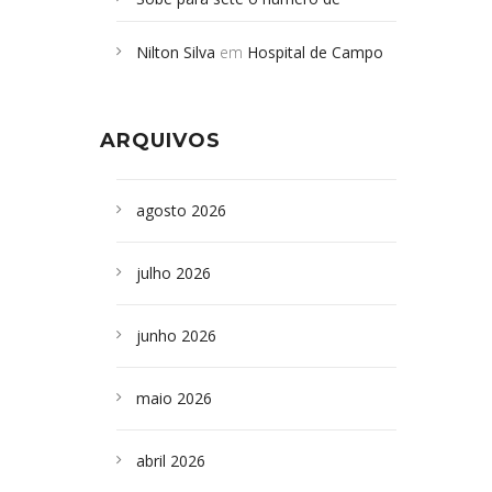
Campoformosenses mortos em
Nilton Silva
em
Hospital de Campo
desabamento em São Paulo - Revista
Formoso adquire aparelho para fazer
da Bahia
em
Campoformosenses que
exames de tomografia
morreram em desabamentos são
ARQUIVOS
sepultados em SP
agosto 2026
julho 2026
junho 2026
maio 2026
abril 2026