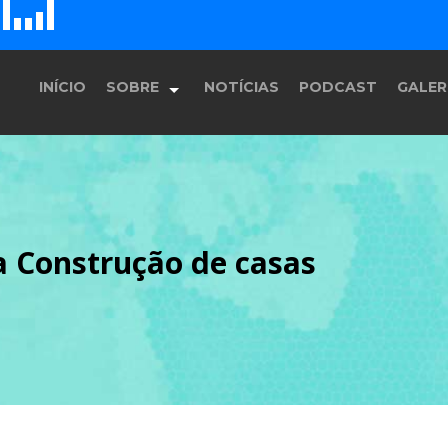
E
F
D
H
G
INÍCIO
SOBRE
NOTÍCIAS
PODCAST
GALER
História
za Construção de casas
Equipe
Programação