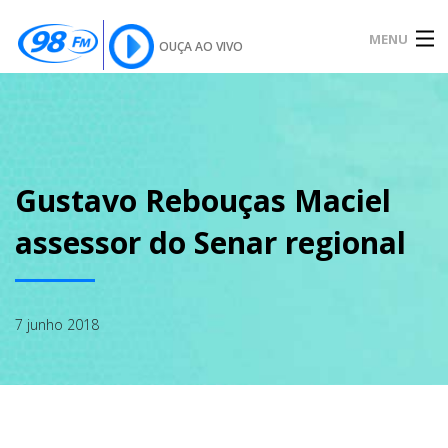
MENU
OUÇA AO VIVO
INÍCIO
SOBRE
Gustavo Rebouças Maciel
assessor do Senar regional
NOTÍCIAS
7 junho 2018
PODCAST
GALERIA