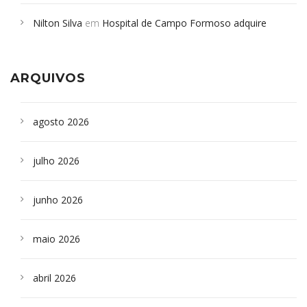
em desabamento em São Paulo - Revista da Bahia
em
Nilton Silva
em
Hospital de Campo Formoso adquire
Campoformosenses que morreram em desabamentos são
aparelho para fazer exames de tomografia
sepultados em SP
ARQUIVOS
agosto 2026
julho 2026
junho 2026
maio 2026
abril 2026