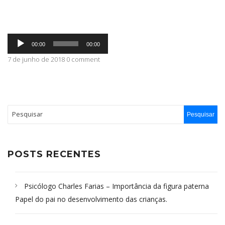
ABRANGÊNCIA
Tocador
00:00
00:00
de
áudio
7 de junho de 2018 0 comment
CONTATO
POSTS RECENTES
Psicólogo Charles Farias – Importância da figura paterna
Papel do pai no desenvolvimento das crianças.