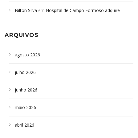
em desabamento em São Paulo - Revista da Bahia
em
Nilton Silva
em
Hospital de Campo Formoso adquire
Campoformosenses que morreram em desabamentos são
aparelho para fazer exames de tomografia
sepultados em SP
ARQUIVOS
agosto 2026
julho 2026
junho 2026
maio 2026
abril 2026