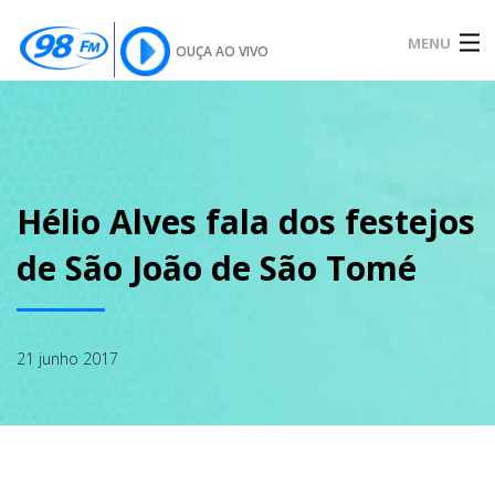
MENU
OUÇA AO VIVO
INÍCIO
SOBRE
Hélio Alves fala dos festejos
de São João de São Tomé
NOTÍCIAS
21 junho 2017
PODCAST
GALERIA