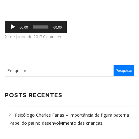
ABRANGÊNCIA
Tocador
00:00
00:00
de
áudio
21 de junho de 2017 0 comment
CONTATO
POSTS RECENTES
Psicólogo Charles Farias – Importância da figura paterna
Papel do pai no desenvolvimento das crianças.