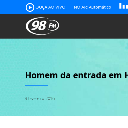
A
OUÇA AO VIVO
NO AR: Automático
B
c
Homem da entrada em Ho
3 fevereiro 2016