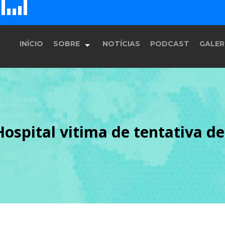
D
H
E
F
G
INÍCIO
SOBRE
NOTÍCIAS
PODCAST
GALER
História
spital vitima de tentativa de
Equipe
Programação