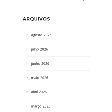
Formoso adquire aparelho para fazer
da Bahia
em
Campoformosenses que
exames de tomografia
morreram em desabamentos são
ARQUIVOS
sepultados em SP
agosto 2026
julho 2026
junho 2026
maio 2026
abril 2026
março 2026