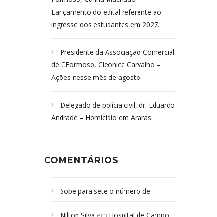
Lançamento do edital referente ao
ingresso dos estudantes em 2027.
Presidente da Associação Comercial
de CFormoso, Cleonice Carvalho –
Ações nesse mês de agosto.
Delegado de polícia civil, dr. Eduardo
Andrade – Homicídio em Araras.
COMENTÁRIOS
Sobe para sete o número de
Campoformosenses mortos em
Nilton Silva
em
Hospital de Campo
desabamento em São Paulo - Revista